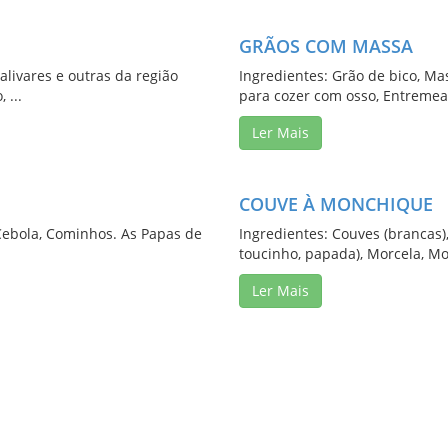
GRÃOS COM MASSA
alivares e outras da região
Ingredientes: Grão de bico, Ma
 ...
para cozer com osso, Entremead
Ler Mais
COUVE À MONCHIQUE
, Cebola, Cominhos. As Papas de
Ingredientes: Couves (brancas)
toucinho, papada), Morcela, Mol
Ler Mais