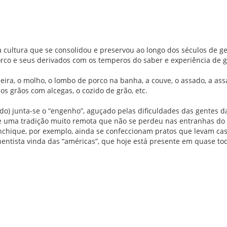
cultura que se consolidou e preservou ao longo dos séculos de g
rco e seus derivados com os temperos do saber e experiência de g
eira, o molho, o lombo de porco na banha, a couve, o assado, a assa
 os grãos com alcegas, o cozido de grão, etc.
do) junta-se o “engenho”, aguçado pelas dificuldades das gentes d
 uma tradição muito remota que não se perdeu nas entranhas do t
chique, por exemplo, ainda se confeccionam pratos que levam cast
ntista vinda das “américas”, que hoje está presente em quase tod