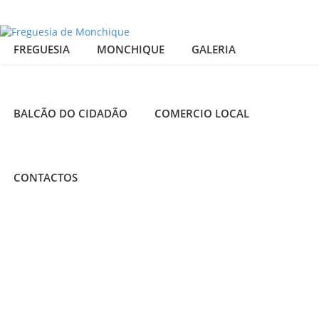
FREGUESIA
MONCHIQUE
GALERIA
BALCÃO DO CIDADÃO
COMERCIO LOCAL
25
PAPAS
DE
CONTACTOS
admin
MAR
CALDO
2015
Receitas
Típicas
0
Comments
Ingredientes: