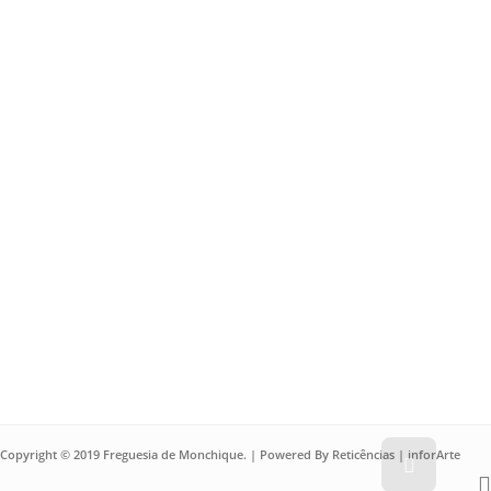
caldo,
e
adicionando
aos
poucos
farinha
de
milho,
enquanto
se
mexe
com
uma
colher
de
pau.
Copyright © 2019 Freguesia de Monchique. | Powered By
Reticências | inforArte