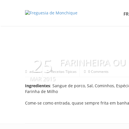
FR
25
FARINHEIRA OU
admin
Receitas Típicas
0 Comments
MAR 2015
Ingredientes
: Sangue de porco, Sal, Cominhos, Espécie
Farinha de Milho
Come-se como entrada, quase sempre frita em banha.