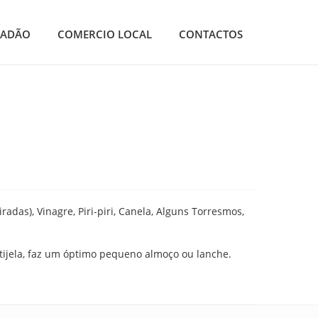
DADÃO
COMERCIO LOCAL
CONTACTOS
adas), Vinagre, Piri-piri, Canela, Alguns Torresmos,
ijela, faz um óptimo pequeno almoço ou lanche.