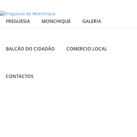
FREGUESIA
MONCHIQUE
GALERIA
BALCÃO DO CIDADÃO
COMERCIO LOCAL
25
MOLHO
CONTACTOS
admin
MAR
2015
Receitas
Típicas
0
Comments
Ingredientes: