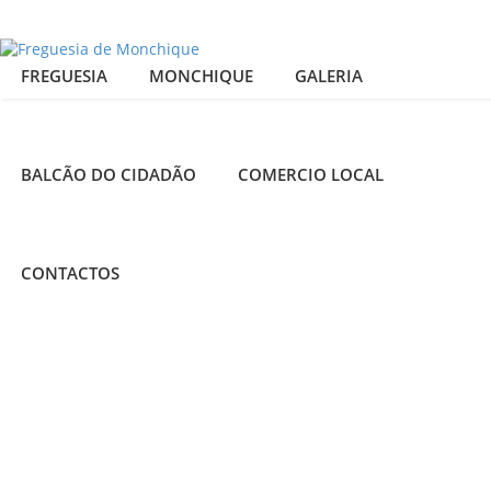
FREGUESIA
MONCHIQUE
GALERIA
BALCÃO DO CIDADÃO
COMERCIO LOCAL
25
GRÃO
COM
CONTACTOS
admin
MAR
COUVE
2015
Receitas
Típicas
0
Comments
Ingredientes: