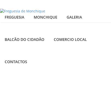
FREGUESIA
MONCHIQUE
GALERIA
BALCÃO DO CIDADÃO
COMERCIO LOCAL
25
DOCES
TRADICIONAIS
CONTACTOS
admin
MAR
2015
Receitas
Típicas
0
Comments
Existem