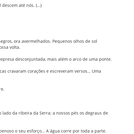
l descem até nós. (…)
.
egros, ora avermelhados. Pequenos olhos de sol
ssa volta.
 represa desconjuntada, mais além o arco de uma ponte.
icas cravaram corações e escreveram versos… Uma
re.
lado da ribeira da Serra; a nossos pés os degraus de
enoso o seu esforço… A água corre por toda a parte.