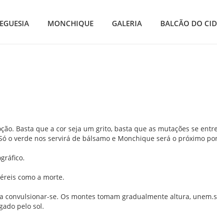
EGUESIA
MONCHIQUE
GALERIA
BALCÃO DO CI
o. Basta que a cor seja um grito, basta que as mutações se entr
Só o verde nos servirá de bálsamo e Monchique será o próximo pont
gráfico.
téreis como a morte.
a a convulsionar-se. Os montes tomam gradualmente altura, unem.
gado pelo sol.