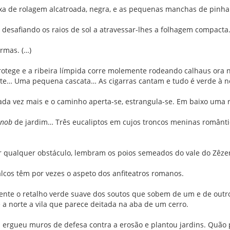
ixa de rolagem alcatroada, negra, e as pequenas manchas de pinha
 desafiando os raios de sol a atravessar-lhes a folhagem compacta
rmas. (…)
tege e a ribeira límpida corre molemente rodeando calhaus ora n
te… Uma pequena cascata… As cigarras cantam e tudo é verde à no
 cada vez mais e o caminho aperta-se, estrangula-se. Em baixo uma
snob
de jardim… Três eucaliptos em cujos troncos meninas românt
 qualquer obstáculo, lembram os poios semeados do vale do Zêze
cos têm por vezes o aspeto dos anfiteatros romanos.
ente o retalho verde suave dos soutos que sobem de um e de outro 
 norte a vila que parece deitada na aba de um cerro.
ergueu muros de defesa contra a erosão e plantou jardins. Quão p