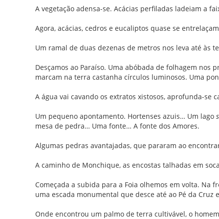
A vegetação adensa-se. Acácias perfiladas ladeiam a fa
Agora, acácias, cedros e eucaliptos quase se entrelaçam
Um ramal de duas dezenas de metros nos leva até às te
Desçamos ao Paraíso. Uma abóbada de folhagem nos pro
marcam na terra castanha círculos luminosos. Uma pon
A água vai cavando os extratos xistosos, aprofunda-se
Um pequeno apontamento. Hortenses azuis… Um lago
mesa de pedra… Uma fonte… A fonte dos Amores.
Algumas pedras avantajadas, que pararam ao encontrar
A caminho de Monchique, as encostas talhadas em socal
Começada a subida para a Foia olhemos em volta. Na fr
uma escada monumental que desce até ao Pé da Cruz e a
Onde encontrou um palmo de terra cultivável, o homem 