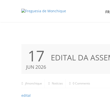
FR
17
EDITAL DA ASSE
JUN 2026
jfmonchique
Notícias
0 Comments
edital