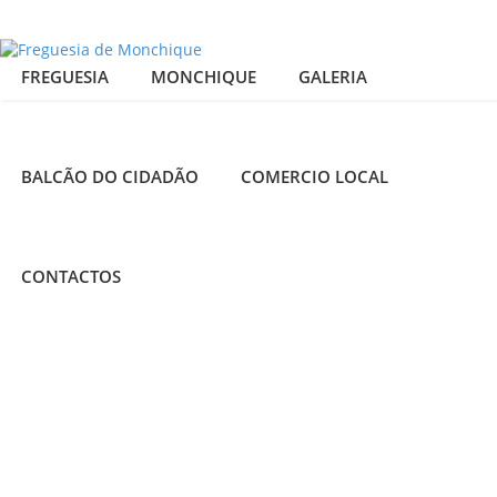
FREGUESIA
MONCHIQUE
GALERIA
BALCÃO DO CIDADÃO
COMERCIO LOCAL
04
DIA
DA
CONTACTOS
admin
MAI
VILA
2015
Notícias
0
Comments